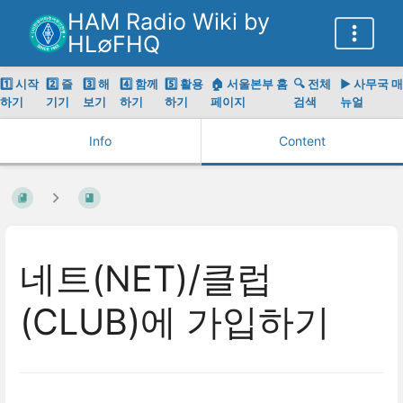
HAM Radio Wiki by
HL∅FHQ
1️⃣ 시작
2️⃣ 즐
3️⃣ 해
4️⃣ 함께
5️⃣ 활용
🏠 서울본부 홈
🔍 전체
▶️ 사무국 매
하기
기기
보기
하기
하기
페이지
검색
뉴얼
Info
Content
네트(NET)/클럽
(CLUB)에 가입하기