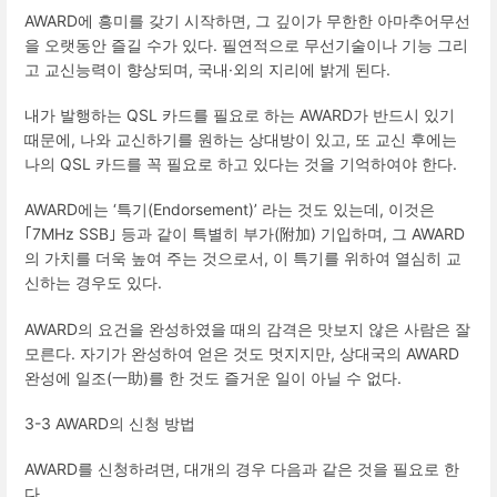
AWARD
에 흥미를 갖기 시작하면
,
그 깊이가 무한한 아마추어무선
을 오랫동안 즐길 수가 있다
.
필연적으로 무선기술이나 기능 그리
고 교신능력이 향상되며
,
국내
·
외의 지리에 밝게 된다
.
내가 발행하는
QSL
카드를 필요로 하는
AWARD
가 반드시 있기
때문에
,
나와 교신하기를 원하는 상대방이 있고
,
또 교신 후에는
나의
QSL
카드를 꼭 필요로 하고 있다는 것을 기억하여야 한다
.
AWARD
에는
‘
특기
(Endorsement)
’
라는 것도 있는데
,
이것은
｢
7MHz SSB
｣ 등과 같이 특별히 부가
(
附加
)
기입하며
,
그
AWARD
의 가치를 더욱 높여 주는 것으로서
,
이 특기를 위하여 열심히 교
신하는 경우도 있다
.
AWARD
의 요건을 완성하였을 때의 감격은 맛보지 않은 사람은 잘
모른다
.
자기가 완성하여 얻은 것도 멋지지만
,
상대국의
AWARD
완성에 일조
(
一助
)
를 한 것도 즐거운 일이 아닐 수 없다
.
3-3 AWARD
의 신청 방법
AWARD
를 신청하려면
,
대개의 경우 다음과 같은 것을 필요로 한
다
.