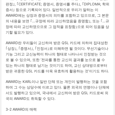
판정｣
,
｢
CERTIFICATE;
증명서
,
증명서를 주다｣
,
｢
DIPLOMA;
학위
증서｣ 등으로 기록되어 있다
.
일반적으로 우리가 말하는 이
AWARD
에는 상장과 증명서의 의미를 포함하고 있으므로
,
그 본문
의 내용을 보면 ｢․․․규정에 따라 교신하였음을 증명함｣
,
또는 ｢․․․규
정에 따라 교신하였으므로 그 업적을 표창함｣으로 되어 있음을 상
기할 필요가 있다
.
AWARD
란 우리들이 교신하여 받은
QSL
카드에 의하여 집대성한
｢상장｣
,
｢증명서｣
,
｢인정서｣로 이해하면 될 것이다
.
무선기술이나
기능 그리고 교신능력이 하나의 형태로 나타나서 인정받는 것으
로 볼 수 있으며
,
또한
‘
전파를 통한 교신의 결과를 눈으로 볼 수
있는 하나의 형태로 남기는 것이기도 하며
,
교신 상대방으로부터
받은 귀중한
QSL
카드를 더욱 유효하게 활용하는 것
’
이기도 하다
.
AWARD
는
KARL
이나 일반 단체 또는 개인이 발행하는 것을 포함
하여 그 수는 상당수에 이르고 있다
.
물론 외국의 연맹이나 단체에
서도 발행하고 있으며
,
국내에서 교신하여 받은
QSL
카드로써 외
국의
AWARD
도 취득할 수 있다
.
3-2 AWARD
의 매력