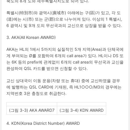
북도의
8
개 도와 제주특별자치도로 되어 있다
.
특별시
(
特別市
)
와 광역시
(
廣域市
)
아래에는 구
(
區
)
가 있고
,
각 도
(
道
)
에는 시
(
市
)
또는 군
(
郡
)
으로 나누어져 있다
.
이상의
1
특별시
,
6
광역시 및
9
개 도의 무선국과의 교신으로 상장을 받을 수 있다
.
3. AKA(All Korean AWARD)
AKA
는
HL
의
1
에서
5
까지의 실질적인
5
개 지역
(Area)
과 단체국에
게 부여되는
Ø
를 포함하여
6
개의
call area
가 있다
. HL
이나
DS
또
는
6K
등의
prefix
에 관계없이
6
개의
call area
의 무선국과 교신을
완성하여
QSL
카드를 받으면 신청할 수 있다
.
교신 상대국이 이동 운용
(
차량 또는 휴대
)
중에 교신하였을 경우
에 발행하는
QSL CARD
에 기재된
,
즉
HL1
○○○
/M3
의 경우에는
지역번호
3
은 충청도로 취급한다
.
(
그림
3-3) AKA AWARD7
(
그림
3-4) KDN AWARD
4. KDN(Korea District Number) AWARD