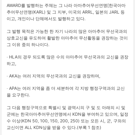
AWARD
를 발행하는 주체는 그 나라 아마추어무선연맹
[
한국아마
추어무선연맹
(KARL)
및 그 지부
,
미국의
ARRL,
일본의
JARL
등
이고
,
개인이나 단체에서도 발행하고 있다
.
그 발행 목적은 가능한 한 자기 나라의 많은 아마추어 무선국과의
상호교신을 유도하여 활발한 아마추어 무선활동을 권장하는 것이
그 이유 중의 하나이다
.
∙
HLA
의 경우 되도록 많은 수의 아마추어 무선국과의 교신을 권장
하고
,
∙
AKA
는 여러 지역의 무선국과의 교신을 권장하며
,
∙
APA
는 여러 지역을 좀 더 세분하여 각 지방 행정구역과의 교신
을 요구한다
.
그 다음 행정구역으로 특별시 및 광역시의 구 및 도 아래의 시 및
군에는 한국아마추어무선연맹에서
KDN
을 부여하고 있으며
,
일정
수 이상
(KDN 50, 100, 150, 200, 250)
또는 모든 시
,
군
,
구와의
교신이면
ALL KDN
상을 받을 수 있다
.(
부록
1
참조
)