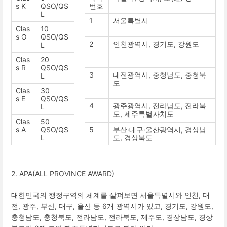
s K
QSO/QS
번호
L
1
서울특별시
Clas
10
s O
QSO/QS
2
인천광역시
,
경기도
,
강원도
L
Clas
20
s R
QSO/QS
3
대전광역시
,
충청남도
,
충청북
L
도
Clas
30
s E
QSO/QS
4
광주광역시
,
전라남도
,
전라북
L
도
,
제주특별자치도
Clas
50
s A
QSO/QS
5
부산
·
대구
·
울산광역시
,
경상남
L
도
,
경상북도
2. APA(ALL PROVINCE AWARD)
대한민국의 행정구역의 체계를 살펴보면 서울특별시와 인천
,
대
전
,
광주
,
부산
,
대구
,
울산 등
6
개 광역시가 있고
,
경기도
,
강원도
,
충청남도
,
충청북도
,
전라남도
,
전라북도
,
제주도
,
경상남도
,
경상