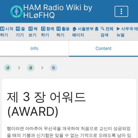
HAM Radio Wiki by
HL∅FHQ
1️⃣ 시작
2️⃣ 즐
3️⃣ 해
4️⃣ 함께
5️⃣ 활용
🏠 서울본부 홈
🔍 전체
▶️ 사무국 매
하기
기기
보기
하기
하기
페이지
검색
뉴얼
Info
Content
제 3 장 어워드
(AWARD)
햄이라면 아마추어 무선국을 개국하여 처음으로 교신이 성공되었
을 때의 기쁨과 신기함은 잊을 수 없는 기억으로 오래도록 남아 있