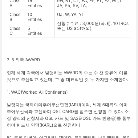
Class
15
9H,
BY
, CT, EA, EP, EY, EZ, HL, I,
A
Entities
JA, P5, SV, TA,
Class
10
UJ, W, YA, YI
B
Entities
신청수수료
: 3,000
원
(
국내
), 10 IRCs
Class
5
또는
US
＄
5(
해외
)
C
Entities
3-5
외국
AWARD
현재 세계 각국에서 발행하는
AWARD
의 수는 수 천 종류에 이를
것으로 추산되고 있는데
,
그 중 대표적인 것 두 가지만 소개한다
.
1. WAC(Worked All Continents)
발행자는 국제아마추어무선연합
(IARU)
이며
,
세계
6
대륙의 아마
추어무선국과 교신하여
QSL CARD
를 받으면 신청할 수 있다
.
소
정 양식의 신청서와
QSL
카드 및
SASE(QSL
카드 반송용
)
를 첨부
하여 반드시 연맹
(KARL)
으로 신청한다
.
6
대륙은 아세아
,
아프리카
,
대양주
,
북아메리카
,
남아메리카
,
유럽