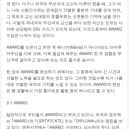
게 된다
.
더구나 외국의 무선국과 교신이 이루어 졌을 때
,
그가 어
느 나라 사람인가와는 관계없이 각별한 흥분과 기대를 갖게 되며
,
그 최초의 교신 상대방의 호출부호는 오랫동안 기억에 남을 것이
다
.
이렇게 국내외의 무선국과 교신을 하다 보면 자신도 모르는 사
이에 상당량의
QSL
카드가 모이게 되는데
,
이것으로부터
AWARD
수집은 시작이 되는 것이다
.
AWARD
를 모은다고 하면 꼭 매니아
(Mania)
가 아니더라도 아마추
어무선을 더욱 오래
,
더욱 즐겁게 해주는
AWARD
한 두 장쯤은 무
선국에 걸어두고 장식해 보는 것도 즐거운 일이다
.
한 장의
AWARD
를 완성하기 위해서는
,
그 종류에 따라 긴 시간과
각별한 노력을 필요로 하는 것도 있다
.
그러한 것일수록 자기 나름
대로 각별한 애착과 가치를 느낄 수 있는 것이며
, AWARD
의 완성
은 햄 생활에서 가장 흥미로운 활동 중의 하나라고 할 수 있다
.
3-1 AWARD
일반적으로 우리들이
AWARD
라고 부르고 있으나
,
외국의 경우에
는 ｢
AWARD
｣와 ｢
CERTIFICATE
｣ 또는 ｢
DIPLOMA
｣라는 명칭을 쓰
고 있다
.
영한사전에는 ｢
AWARD;
수여하다
,
심사하여 주다
,
심판
,