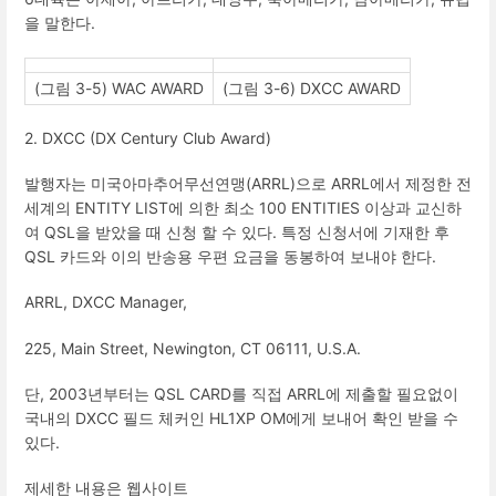
을 말한다
.
(
그림
3-5) WAC AWARD
(
그림
3-6) DXCC AWARD
2. DXCC (DX Century Club Award)
발행자는 미국아마추어무선연맹
(ARRL)
으로
ARRL
에서 제정한 전
세계의
ENTITY LIST
에 의한 최소
100 ENTITIES
이상과 교신하
여
QSL
을 받았을 때 신청 할 수 있다
.
특정 신청서에 기재한 후
QSL
카드와 이의 반송용 우편 요금을 동봉하여 보내야 한다
.
ARRL, DXCC Manager,
225, Main Street, Newington, CT 06111, U.S.A.
단
, 2003
년부터는
QSL CARD
를 직접
ARRL
에 제출할 필요없이
국내의
DXCC
필드 체커인
HL1XP OM
에게 보내어 확인 받을 수
있다
.
제세한 내용은 웹사이트