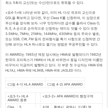
최소
5
회의 교신
(
또는 수신
)
만으로도 취득할 수 있다
.
<
표
4-1>
에 나타낸 바와 같이
,
이미
HL
다섯 국과의 교신으로
QSL
을 확보하고 있다면
,
우선
Class K
를 신청하여
,
이 상장으로
무선국을 장식해 보자
.
너무 밋밋하다면 급수를 올려서
Class O,
R, E, A
순으로 순차적으로 신청하는 재미도 맛볼 수 있다 또한
3.5MHz, 7MHz, 21MHz, 144MHz, 430MHz
등의 주파수 별로
,
또는
SSB, CW, FM
등의 전파형식을 특기 사항으로 신청하면 간
단해 보이는
HLA
하나로도 즐기는 방법은 무궁무진할 수 있다
.
이
AWARD
는
1965
년 제정 당시에는
HMA
로 발행되다가
1982
년
한국의 프리픽스가
HM
에서
HL
로 바뀌면서 동일 디자인에 이름만
바꾸어서 지금까지 발행하고 있다
.
각 부문 첫 수상자는
HMA-E
에
HL1AJ, HMA-R
에
HL9KB, HMA-K
에
JA3LED
이다
.
(
그림
4-1) HLA AWARD
(
그림
4-2) APA AWARD
<
표
3-1> HLA
<
표
3-2> APA AWARD
의 행정구역
AWARD
종류
Clas
5
지역
특별시
,
광역시
,
도
(
道
)
명