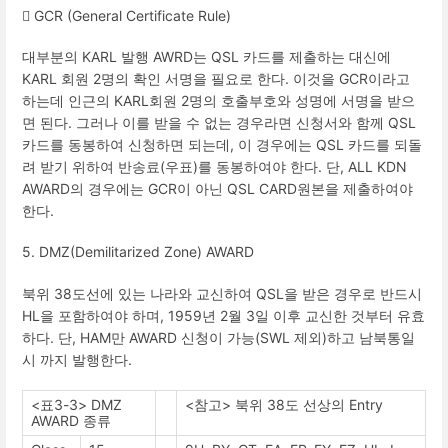
󰏘
GCR (General Certificate Rule)
대부분의
KARL
발행
AWRD
는
QSL
카드를 제출하는 대신에
KARL
회원
2
명의 확인 서명을 필요로 한다
.
이것을
GCR
이라고
하는데 인근의
KARL
회원
2
명의 호출부호와 성명에 서명을 받으
면 된다
.
그러나 이를 받을 수 없는 경우라면 신청서와 함께
QSL
카드를 동봉하여 신청하면 되는데
,
이 경우에는
QSL
카드를 되돌
려 받기 위하여 반송료
(
우표
)
를 동봉하여야 한다
.
단
, ALL KDN
AWARD
의 경우에는
GCR
이 아닌
QSL CARD
원본을 제출하여야
한다
.
5. DMZ(Demilitarized Zone) AWARD
북위
38
도선에 있는 나라와 교신하여
QSL
을 받은 경우로 반드시
HL
을 포함하여야 하며
, 1959
년
2
월
3
일 이후 교신한 것부터 유효
하다
.
단
, HAM
만
AWARD
신청이 가능
(SWL
제외
)
하고 남북통일
시 까지 발행한다
.
<
표
3-3> DMZ
<
참고
>
북위
38
도 선상의
Entry
AWARD
종류